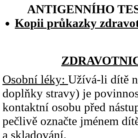
ANTIGENNÍHO TE
Kopii průkazky zdravot
ZDRAVOTNI
Osobní léky:
Užívá-li dítě n
doplňky stravy) je povinnos
kontaktní osobu před nástu
pečlivě označte jménem dít
a skladování.