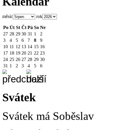
Kalendář
měsíc
rok
Po
Út
St
Čt
Pá
So
Ne
27
28
29
30
31
1
2
3
4
5
6
7
8
9
10
11
12
13
14
15
16
17
18
19
20
21
22
23
24
25
26
27
28
29
30
31
1
2
3
4
5
6
Svátek
Svátek má
Soběslav