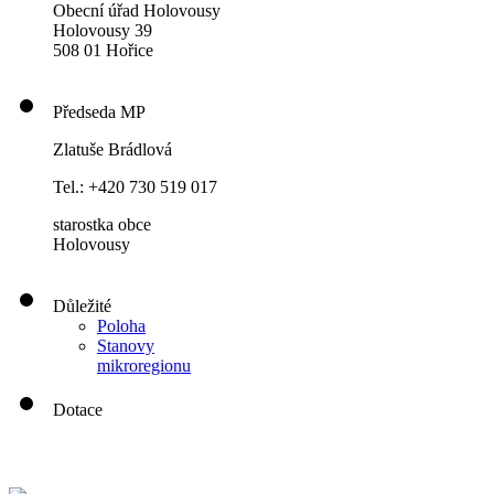
Obecní úřad Holovousy
Holovousy 39
508 01 Hořice
Předseda MP
Zlatuše Brádlová
Tel.:
+420 730 519 017
starostka obce
Holovousy
Důležité
Poloha
Stanovy
mikroregionu
Dotace