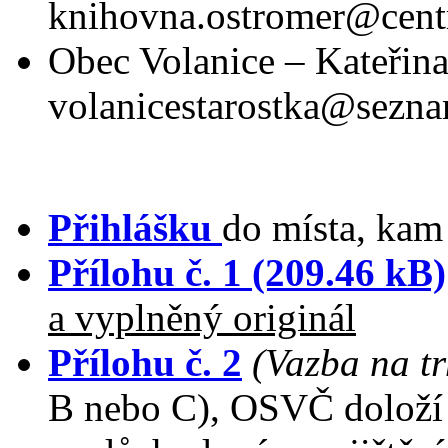
knihovna.ostromer@cent
Obec Volanice – Kateřin
volanicestarostka@sezna
Přihlášku
do místa, kam 
Přílohu č. 1 (209.46 kB)
a vyplněný originál
Přílohu č. 2
(Vazba na tr
B nebo C), OSVČ doloží 