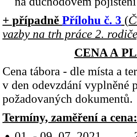
na důchodovém pojištění
+ případně
P
řílohu č. 3
(
Č
vazby na trh práce 2. rodiče
CENA A P
Cena tábora - dle místa a t
v den odevzdání vyplněné p
požadovaných dokumentů.
Termíny, zaměření a cena
01. - 09. 07. 2021 „Z