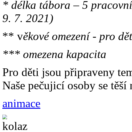
* délka tábora – 5 pracovníc
9. 7. 2021)
** v
ěkové omezení - pro dět
*** omezena kapacita
Pro děti jsou připraveny tem
Naše pečujicí osoby se těší 
animace