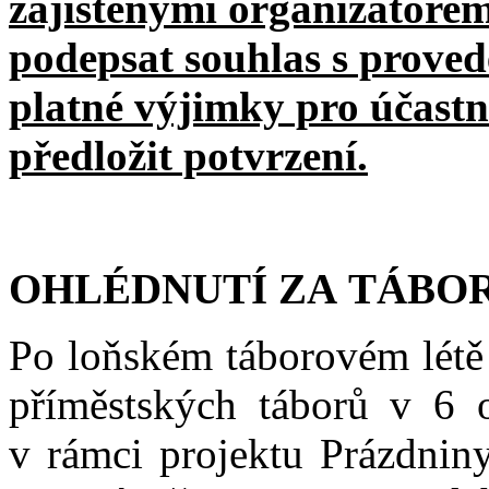
zajištěnými organizátore
podepsat souhlas s proved
platné výjimky pro účast
předložit potvrzení.
OHLÉDNUTÍ ZA TÁBOR
Po loňském táborovém létě 
příměstských táborů v 6 
v rámci projektu Prázdnin