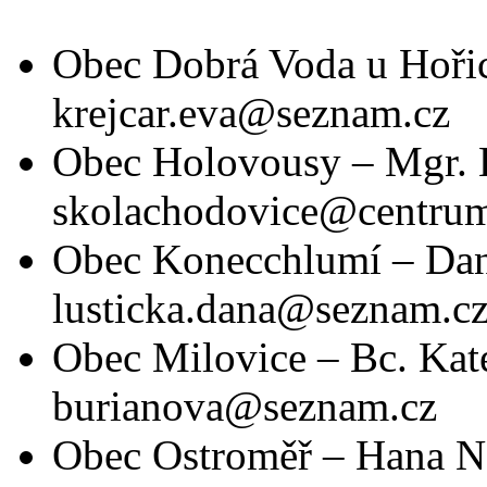
Obec Dobrá Voda u Hořic
krejcar.eva@seznam.cz
Obec Holovousy – Mgr. 
skolachodovice@centrum
Obec Konecchlumí – Dan
lusticka.dana@seznam.c
Obec Milovice – Bc. Kate
burianova@seznam.cz
Obec Ostroměř – Hana 