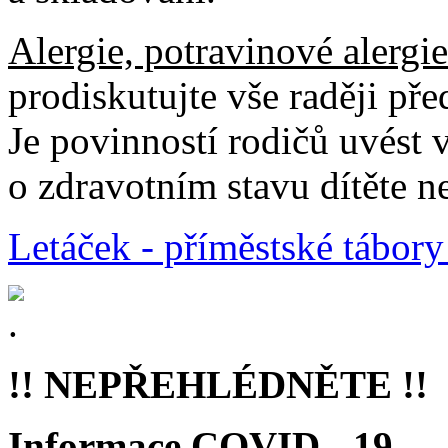
Alergie, potravinové alergi
prodiskutujte vše raději př
Je povinností rodičů uvést 
o zdravotním stavu dítěte n
Letáček - příměstské tábor
!! NEPŘEHLÉDNĚTE !!
Informace COVID - 19