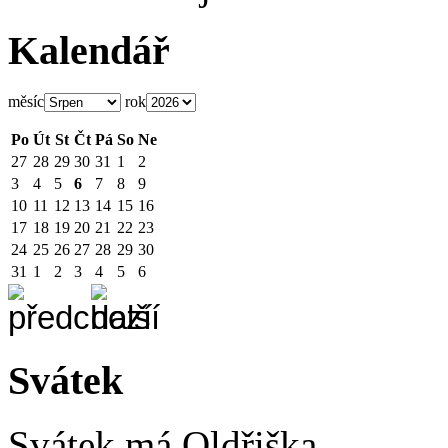
Kalendář
měsíc
rok
Po
Út
St
Čt
Pá
So
Ne
27
28
29
30
31
1
2
3
4
5
6
7
8
9
10
11
12
13
14
15
16
17
18
19
20
21
22
23
24
25
26
27
28
29
30
31
1
2
3
4
5
6
Svátek
Svátek má
Oldřiška