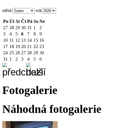
měsíc
rok
Po
Út
St
Čt
Pá
So
Ne
27
28
29
30
31
1
2
3
4
5
6
7
8
9
10
11
12
13
14
15
16
17
18
19
20
21
22
23
24
25
26
27
28
29
30
31
1
2
3
4
5
6
Fotogalerie
Náhodná fotogalerie