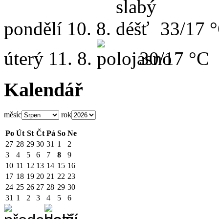
pondělí
10. 8.
33/17 
úterý
11. 8.
30/17 °C
Kalendář
měsíc
rok
Po
Út
St
Čt
Pá
So
Ne
27
28
29
30
31
1
2
3
4
5
6
7
8
9
10
11
12
13
14
15
16
17
18
19
20
21
22
23
24
25
26
27
28
29
30
31
1
2
3
4
5
6